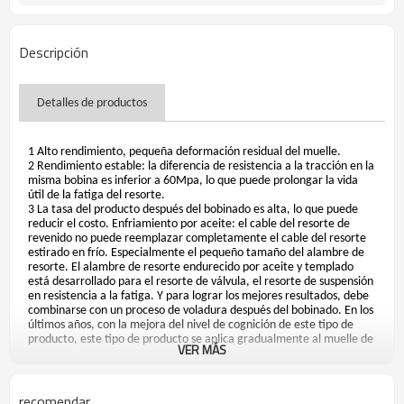
Descripción
Detalles de productos
1 Alto rendimiento, pequeña deformación residual del muelle.
2 Rendimiento estable: la diferencia de resistencia a la tracción en la
misma bobina es inferior a 60Mpa, lo que puede prolongar la vida
útil de la fatiga del resorte.
3 La tasa del producto después del bobinado es alta, lo que puede
reducir el costo. Enfriamiento por aceite: el cable del resorte de
revenido no puede reemplazar completamente el cable del resorte
estirado en frío. Especialmente el pequeño tamaño del alambre de
resorte. El alambre de resorte endurecido por aceite y templado
está desarrollado para el resorte de válvula, el resorte de suspensión
en resistencia a la fatiga. Y para lograr los mejores resultados, debe
combinarse con un proceso de voladura después del bobinado. En los
últimos años, con la mejora del nivel de cognición de este tipo de
producto, este tipo de producto se aplica gradualmente al muelle de
VER MÁS
embrague y al aparejo de automóviles.
recomendar
Calidad estandar