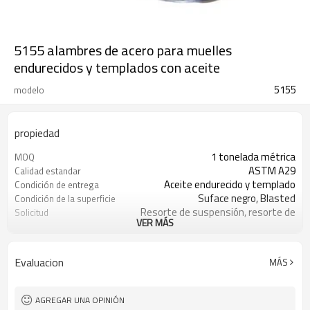
5155 alambres de acero para muelles
endurecidos y templados con aceite
5155
modelo
propiedad
1 tonelada métrica
MOQ
ASTM A29
Calidad estandar
Aceite endurecido y templado
Condición de entrega
Suface negro, Blasted
Condición de la superficie
Resorte de suspensión, resorte de
Solicitud
VER MÁS
válvula
En 30 días
El tiempo de entrega
Evaluacion
MÁS
AGREGAR UNA OPINIÓN